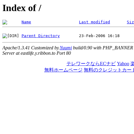
Index of /
Name
Last modified
Siz
Parent Directory
Apache/1.3.41 Customized by.
Yuumi
build/0.90 with PHP_BANNER
Server at eastlife.y.ribbon.to Port 80
テレワークならECナビ
Yahoo
無料ホームページ
無料のクレジットカー